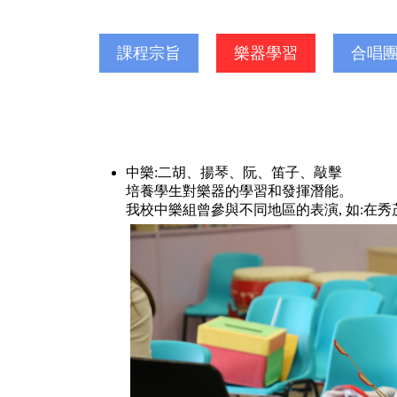
課程宗旨
樂器學習
合唱
中樂:二胡、揚琴、阮、笛子、敲擊
培養學生對樂器的學習和發揮潛能。
我校中樂組曾參與不同地區的表演, 如: