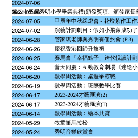
2024-07-06
第二十三屆秀明小學畢業典禮(校長致歡迎詞、頒發
2024-07-06
第二十三屆秀明小學畢業典禮(頒發獎項、頒發家長
2024-07-05
第二十三屆秀明小學畢業典禮(薪火相傳禮、畢業班
甲辰年中秋綵燈會 - 花燈紮作工作
2024-07-02
演藝計劃劇目︰假如小飛象成功了
2024-06-28
管家琪老師與秀明有個約會 (P.3)
2024-06-26
慶祝香港回歸升旗禮
2024-06-25
賽馬會「幸福點子」跨代悅讀計劃
2024-06-24
普天同慶︰互動教育劇場《迷途小
2024-06-20
數學周活動︰桌遊爭霸戰
2024-06-19
數學周活動︰班際數學比賽
2024-06-17
2023-2024才藝匯演(2)
2024-06-17
2023-2024才藝匯演(1)
2024-06-14
數學周活動︰繪本共賞
2024-05-29
牧童笛馬拉松
2024-05-24
秀明音樂欣賞會