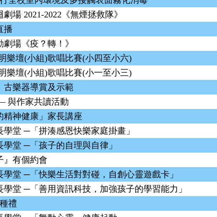
月進行全校室內環境及多接觸表面霧化消毒
場 2021-2022《無煙拯救隊》
直播
動劇場《疫？轉！》
度秀明樂壇(小組)歌唱比賽(小四至小六)
度秀明樂壇(小組)歌唱比賽(小一至小三)
」古樂器導賞及示範
科 — 與作家共讀活動
的精神健康」家長講座
長學堂 ─「拼湊感恩快樂家庭掛畫」
長學堂 ─「孩子的自理與自律」
子』有個約會
長學堂 ─「快樂生活對對碰，自創心靈遊戲卡」
長學堂 ─「善用資訊科技，加強孩子的學習能力」
播種禮