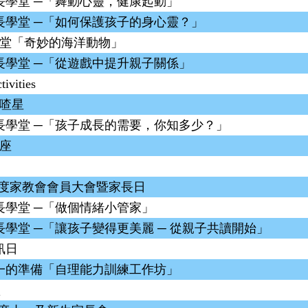
長學堂 ─「舞動心靈，健康起動」
長學堂 ─「如何保護孩子的身心靈？」
大講堂「奇妙的海洋動物」
長學堂 ─「從遊戲中提升親子關係」
ivities
吱喳星
長學堂 ─「孩子成長的需要，你知多少？」
講座
22年度家教會會員大會暨家長日
長學堂 ─「做個情緒小管家」
學堂 ─「讓孩子變得更美麗 ─ 從親子共讀開始」
訊日
一的準備「自理能力訓練工作坊」
禮