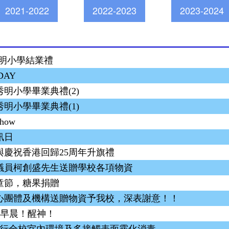
2021-2022
2022-2023
2023-2024
度秀明小學結業禮
DAY
明小學畢業典禮(2)
明小學畢業典禮(1)
Show
訊日
與慶祝香港回歸25周年升旗禮
議員柯創盛先生送贈學校各項物資
童節，糖果捐贈
心團體及機構送贈物資予我校，深表謝意！！
 早晨！醒神！