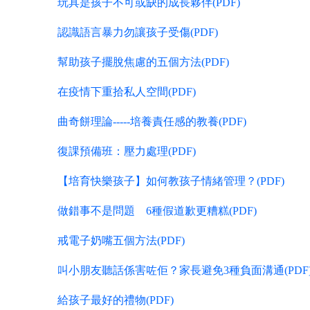
玩具是孩子不可或缺的成長夥伴(PDF)
認識語言暴力勿讓孩子受傷(PDF)
幫助孩子擺脫焦慮的五個方法(PDF)
在疫情下重拾私人空間(PDF)
曲奇餅理論-----培養責任感的教養(PDF)
復課預備班：壓力處理(PDF)
【培育快樂孩子】如何教孩子情緒管理？(PDF)
做錯事不是問題 6種假道歉更糟糕(PDF)
戒電子奶嘴五個方法(PDF)
叫小朋友聽話係害咗佢？家長避免3種負面溝通(PDF
給孩子最好的禮物(PDF)