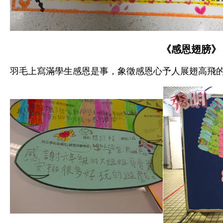
《感恩翅膀》
羽毛上寫滿學生感恩是事，象徵感恩心予人展翅高飛