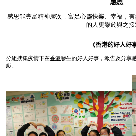
感恩
感恩能豐富精神層次，富足心靈快樂、幸福，有
的人更樂於與之接
《
香港的好人好
分組搜集疫情下在
香港
發生的好人好事，
報告及分享
獻。