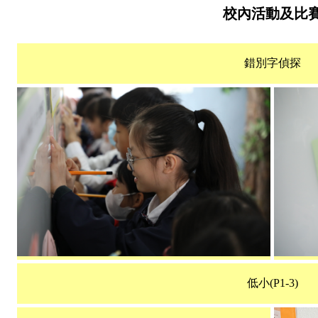
校內活動及比
錯別字偵探
低小(P1-3)