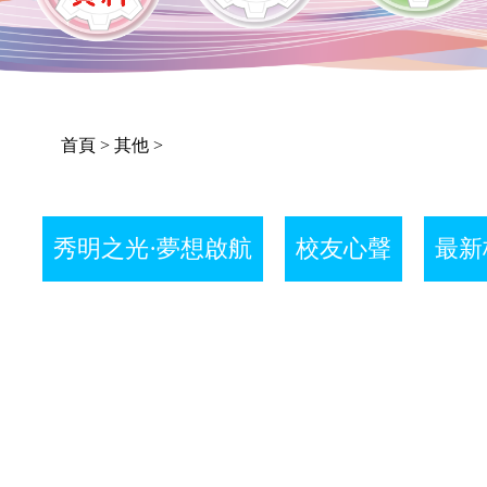
首頁
> 其他 >
秀明之光·夢想啟航
校友心聲
最新