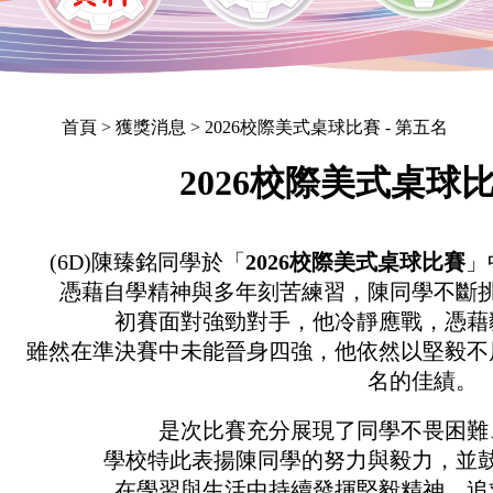
首頁
> 獲獎消息 > 2026校際美式桌球比賽 - 第五名
2026校際美式桌球比
(6D)陳臻銘同學於「
2026校際美式桌球比賽
」
憑藉自學精神與多年刻苦練習，陳同學不斷
初賽面對強勁對手，他冷靜應戰，憑藉
雖然在準決賽中未能晉身四強，他依然以堅毅不
名的佳績。
是次比賽充分展現了同學不畏困難
學校特此表揚陳同學的努力與毅力，並
在學習與生活中持續發揮堅毅精神，追