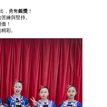
出，勇奪
銀獎
！
的苦練與堅持。
驕傲！
的精彩。