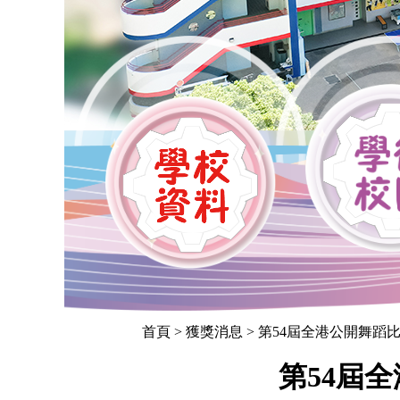
首頁
> 獲獎消息 > 第54屆全港公開舞蹈比
第54屆全