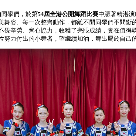
的同學們，於
第54屆全港公開舞蹈比賽
中憑著精湛演
美舞姿、每一次整齊動作，都離不開同學們不間斷
不畏辛勞、齊心協力，收穫了亮眼成績，實在值得
位努力付出的小舞者，望繼續加油，舞出屬於自己