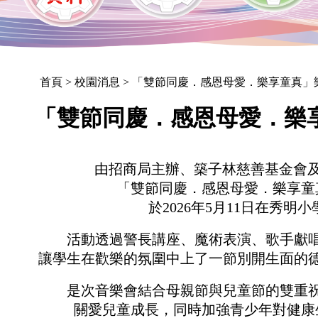
首頁
> 校園消息 > 「雙節同慶．感恩母愛．樂享童真
「雙節同慶．感恩母愛．樂
由招商局主辦、築子林慈善基金會及YE
「雙節同慶．感恩母愛．樂享童
於2026年5月11日在秀明
活動透過警長講座、魔術表演、歌手獻
讓學生在歡樂的氛圍中上了一節別開生面的
是次音樂會結合母親節與兒童節的雙重
關愛兒童成長，同時加強青少年對健康