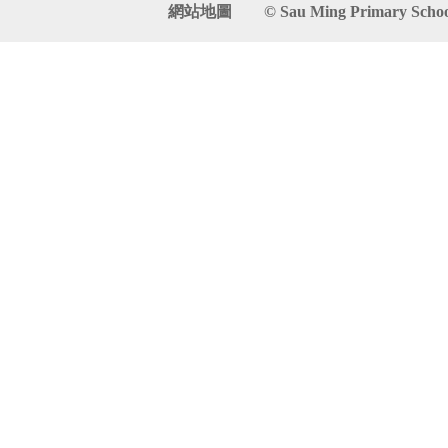
網站地圖
© Sau Ming Primary School. 