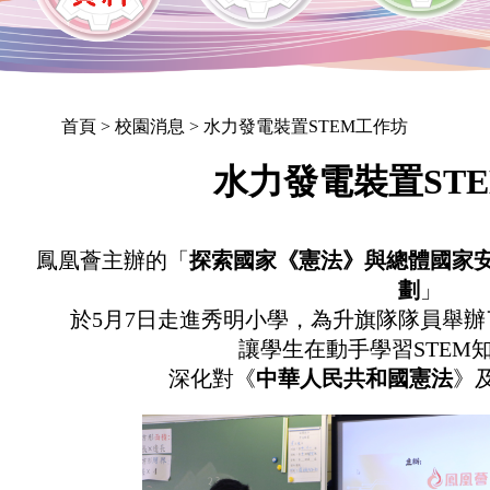
首頁
> 校園消息 > 水力發電裝置STEM工作坊
水力發電裝置ST
鳳凰薈主辦的「
探索國家《憲法》與總體國家安全觀
劃
」
於5月7日走進秀明小學，為升旗隊隊員舉
讓學生在動手學習STEM
深化對《
中華人民共和國憲法
》