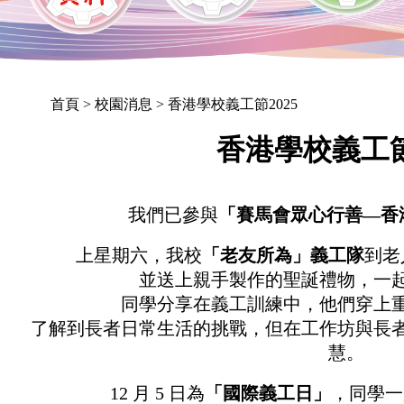
首頁
> 校園消息 > 香港學校義工節2025
香港學校義工節
我們已參與
「賽馬會眾心行善—香港
上星期六，我校
「老友所為」義工隊
到老
並送上親手製作的聖誕禮物，一
同學分享在義工訓練中，他們穿上
了解到長者日常生活的挑戰，但在工作坊與長
慧。
12 月 5 日為
「國際義工日」
，同學一