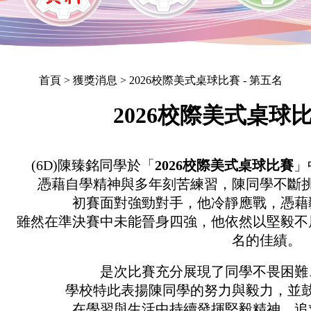
首頁
> 獲獎消息 > 2026校際美式桌球比賽 - 第五名
2026校際美式桌球比
(6D)陳臻銘同學於「
2026校際美式桌球比賽
」
憑藉自學精神與多年刻苦練習，陳同學不斷
初賽面對強勁對手，他冷靜應戰，憑藉
雖然在準決賽中未能晉身四強，他依然以堅毅不
名的佳績。
是次比賽充分展現了同學不畏困難
學校特此表揚陳同學的努力與毅力，並
在學習與生活中持續發揮堅毅精神，追