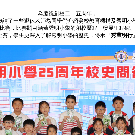
為慶祝創校二十五周年，
邀請了一些退休老師為同學們介紹勞校教育機構及秀明小
比賽，比賽題目涵蓋秀明小學的創校歷程、發展里程碑
比賽，學生更深入了解秀明小學的歷史，傳承『
秀業明行