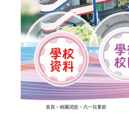
首頁
> 校園消息 > 六一兒童節