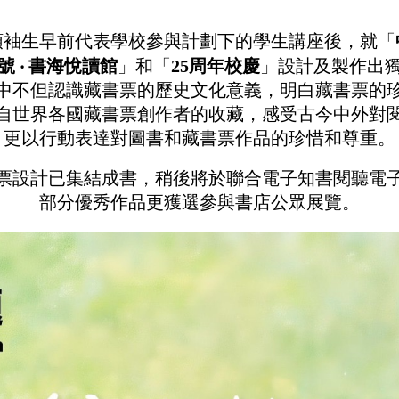
領袖生早前代表學校參與計劃下的學生講座後，就「
 ‧ 書海悅讀館
」和「
25周年校慶
」設計及製作出
中不但認識藏書票的歷史文化意義，明白藏書票的
自世界各國藏書票創作者的收藏，感受古今中外對
更以行動表達對圖書和藏書票作品的珍惜和尊重。
票設計已集結成書，稍後將於聯合電子知書閱聽電
部分優秀作品更獲選參與書店公眾展覽。